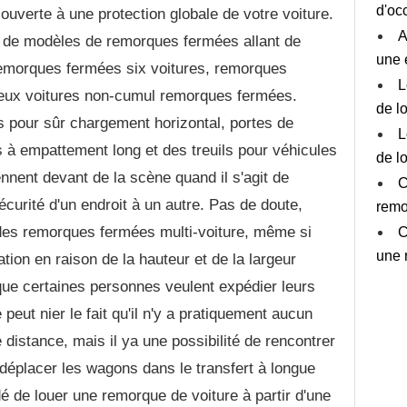
d'oc
uverte à une protection globale de votre voiture.
A
l de modèles de remorques fermées allant de
une 
emorques fermées six voitures, remorques
L
deux voitures non-cumul remorques fermées.
de l
 pour sûr chargement horizontal, portes de
L
 à empattement long et des treuils pour véhicules
de l
nnent devant de la scène quand il s'agit de
C
écurité d'un endroit à un autre. Pas de doute,
remo
es remorques fermées multi-voiture, même si
C
une 
ation en raison de la hauteur et de la largeur
que certaines personnes veulent expédier leurs
peut nier le fait qu'il n'y a pratiquement aucun
 distance, mais il ya une possibilité de rencontrer
déplacer les wagons dans le transfert à longue
é de louer une remorque de voiture à partir d'une