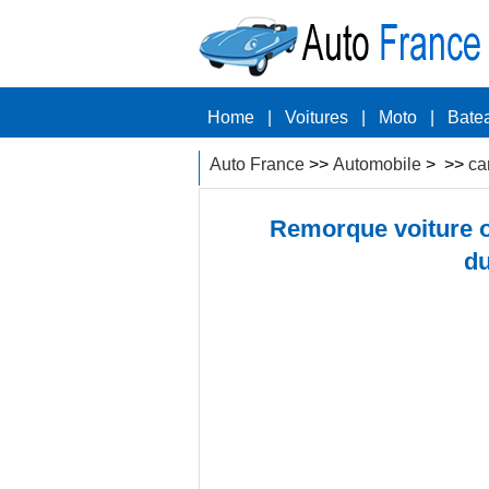
Home
|
Voitures
|
Moto
|
Bate
Auto France
>>
Automobile
> >>
ca
Remorque voiture of
du