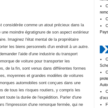
C
remo
C
st considérée comme un atout précieux dans la
C
fie une moindre égratignure de son aspect extérieur
Pay
aire. Imaginez l'état mental de la propriétaire
rter les biens personnels d'un endroit à un autre.
 demander l'aide d'une industrie du transport
O
emorque de voiture pour transporter les
Sche
s, de la fin, sont venus dans différentes formes
C
etites, moyennes et grandes modèles de voitures
prot
remorques automobiles sont conçues dans une
Auto
es de tous les risques routiers, y compris les
C
t toute la durée de l'expédition. Parler d'une
d'oc
rs l'impression d'une remorque fermée, qui ne
F