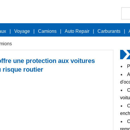
aux
|
Voyage
|
Camions
|
Auto Repair
|
Carburants
|
mions
fre une protection aux voitures
P
 risque routier
A
d'oc
C
voit
C
ench
C
remo