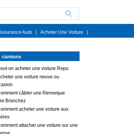
Assurance Auto
|
Acheter Une Voiture
|
camions
eut-on acheter une voiture Repo
cheter une voiture neuve ou
casion
omment câbler une Remorque
ure Branchez
omment acheter une voiture aux
ères
omment attacher une voiture sur une
rque