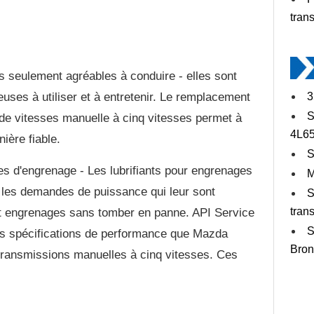
tran
 seulement agréables à conduire - elles sont
uses à utiliser et à entretenir. Le remplacement
3
S
e de vitesses manuelle à cinq vitesses permet à
4L6
ière fiable.
S
es d'engrenage - Les lubrifiants pour engrenages
M
 les demandes de puissance qui leur sont
S
tran
t engrenages sans tomber en panne. API Service
S
es spécifications de performance que Mazda
Bron
transmissions manuelles à cinq vitesses. Ces