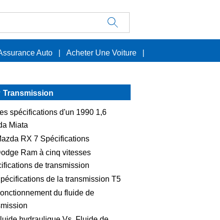
Assurance Auto
|
Acheter Une Voiture
|
Transmission
es spécifications d'un 1990 1,6
a Miata
azda RX 7 Spécifications
odge Ram à cinq vitesses
ifications de transmission
pécifications de la transmission T5
onctionnement du fluide de
smission
luide hydraulique Vs. Fluide de