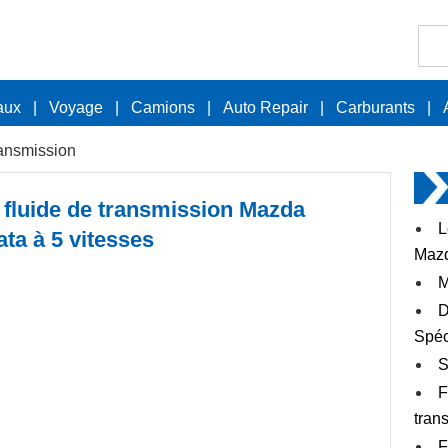
aux
|
Voyage
|
Camions
|
Auto Repair
|
Carburants
|
ansmission
 fluide de transmission Mazda
L
ata à 5 vitesses
Mazd
M
D
Spéc
S
F
tran
F