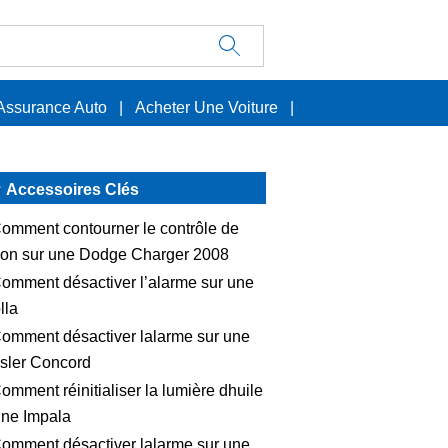
Assurance Auto
|
Acheter Une Voiture
|
Accessoires Clés
omment contourner le contrôle de
tion sur une Dodge Charger 2008
omment désactiver l’alarme sur une
lla
omment désactiver lalarme sur une
sler Concord
omment réinitialiser la lumière dhuile
une Impala
omment désactiver lalarme sur une