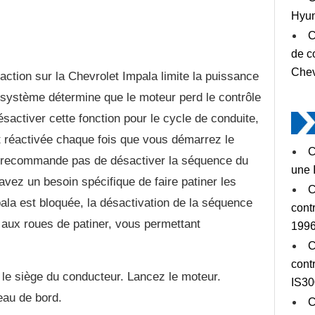
Hyun
C
de c
Chev
action sur la Chevrolet Impala limite la puissance
e système détermine que le moteur perd le contrôle
désactiver cette fonction pour le cycle de conduite,
t réactivée chaque fois que vous démarrez le
C
e recommande pas de désactiver la séquence du
une 
 avez un besoin spécifique de faire patiner les
C
ala est bloquée, la désactivation de la séquence
cont
 aux roues de patiner, vous permettant
199
C
cont
le siège du conducteur. Lancez le moteur.
IS30
eau de bord.
C