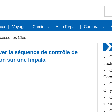
aux
|
Voyage
|
Camions
|
Auto Repair
|
Carburants
|
cessoires Clés
er la séquence de contrôle de
C
ion sur une Impala
trac
C
Coro
C
Chry
C
sur 
C