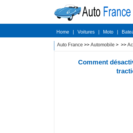
Home
|
Voitures
|
Moto
|
Bate
Auto France
>>
Automobile
> >>
Ac
Comment désactiv
tract