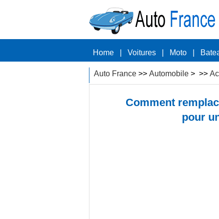
Home
|
Voitures
|
Moto
|
Bate
Auto France
>>
Automobile
> >>
Ac
Comment remplacer
pour u