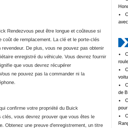
Hond
C
avec
uick Rendezvous peut être longue et coûteuse si
e coût de remplacement. La clé et le porte-clés
 revendeur. De plus, vous ne pouvez pas obtenir
C
riétaire enregistré du véhicule. Vous devrez fournir
roul
signifie que vous devrez récupérer
C
. Vous ne pouvez pas la commander ni la
voit
léphone.
C
de B
C
ui confirme votre propriété du Buick
pour
C
clés, vous devrez prouver que vous êtes le
Ran
le. Obtenez une preuve d'enregistrement, un titre