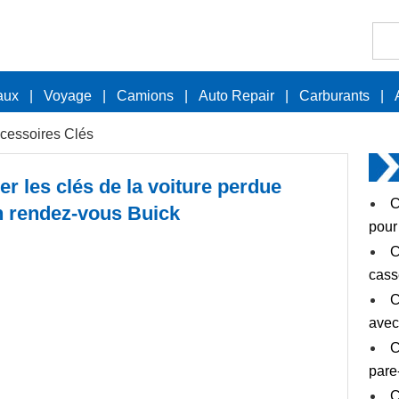
aux
|
Voyage
|
Camions
|
Auto Repair
|
Carburants
|
cessoires Clés
 les clés de la voiture perdue
C
n rendez-vous Buick
pour
C
cass
C
avec
C
pare-
C