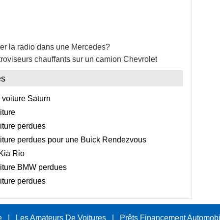
 la radio dans une Mercedes?
troviseurs chauffants sur un camion Chevrolet
es
voiture Saturn
iture
iture perdues
iture perdues pour une Buick Rendezvous
Kia Rio
oiture BMW perdues
iture perdues
e
|
Les Amateurs De Voitures
|
Prêts Financement Automobi